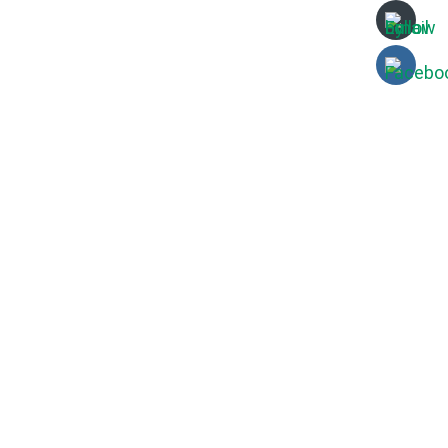
kompakten Baukörpers kragt zeichenhaft über
die vorgelagerte Terrasse aus.